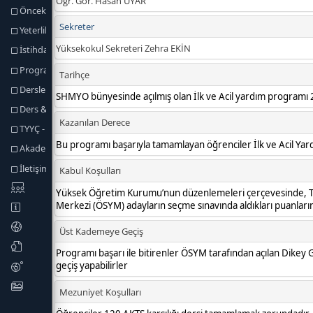
Önceki Öğrenmenin Tanınması
Yeterlilik Koşulları ve Kuralları
İstihdam Olanakları
Program Yeterlikleri
Dersler ve İçerikleri
Ders & Program Yeterlilikleri İlişkisi
TYYÇ - Program Yeterlilikleri İlişkisi
Akademik Personel
İletişim