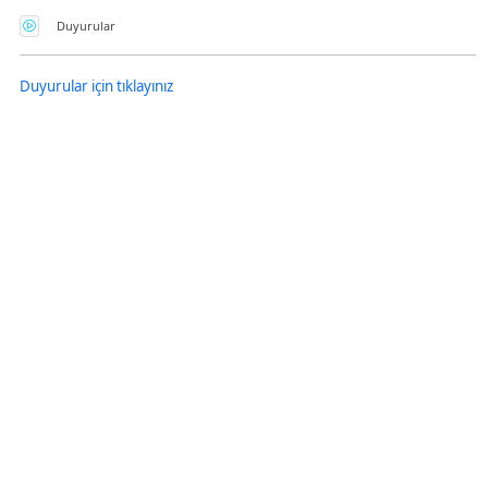
Güvenlik Kodunu Seslendirme Düğmesini Açmak İçin Enter tuşuna basınız
Duyurular
Duyurular için tıklayınız